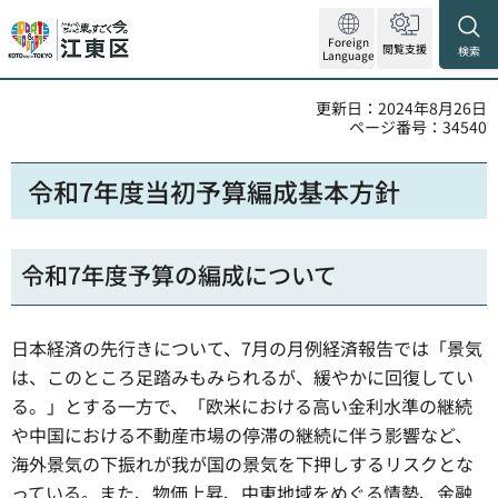
Foreign
閲覧支援
検索
Language
更新日：2024年8月26日
ページ番号：34540
令和7年度当初予算編成基本方針
令和7年度予算の編成について
日本経済の先行きについて、7月の月例経済報告では「景気
は、このところ足踏みもみられるが、緩やかに回復してい
る。」とする一方で、「欧米における高い金利水準の継続
や中国における不動産市場の停滞の継続に伴う影響など、
海外景気の下振れが我が国の景気を下押しするリスクとな
っている。また、物価上昇、中東地域をめぐる情勢、金融