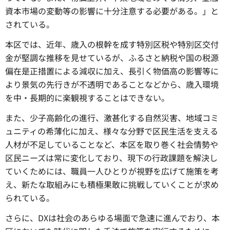
資本市場の変動等の影響に十分注意する必要がある。」と
されている。
本区では、近年、歳入の根幹を成す特別区税や特別区交付
金が堅調な推移を見せているが、ふるさと納税や国の税源
偏在是正措置による減収に加え、長引く物価高の影響等に
より景気の先行きが不透明であることなどから、歳入環境
を中・長期的に楽観視することはできない。
また、少子高齢化の進行、激甚化する自然災害、地域コミ
ュニティの希薄化に加え、様々な分野で区民生活を支える
人材が不足していることなど、本区を取り巻く社会情勢や
区民ニーズは常に変化しており、現下の行政課題を解決し
ていくためには、職員一人ひとりが視野を広げて施策を考
え、新たな取組みにも積極果敢に挑戦していくことが求め
られている。
さらに、DXは社会のあらゆる場面で急速に進んでおり、本