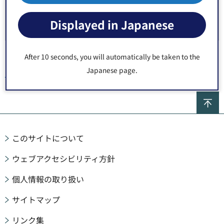
補助金【商店街向け】
Displayed in Japanese
補助金【店舗向け】
After 10 seconds, you will automatically be taken to the
Japanese page.
トップページ
>
産業・しごと
>
商業
> 補助金【商店街向け】
ペ
このサイトについて
ウェブアクセシビリティ方針
個人情報の取り扱い
サイトマップ
リンク集