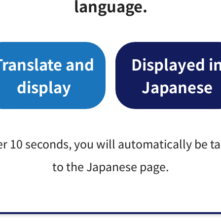
language.
Translate and
Displayed i
display
Japanese
er 10 seconds, you will automatically be t
to the Japanese page.