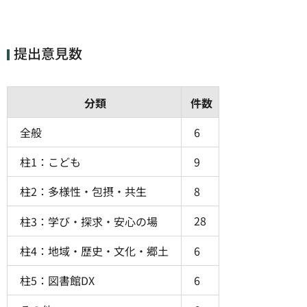
提出意見数
分類
件数
全般
6
柱1：こども
9
柱2：多様性・包摂・共生
8
28
柱3：学び・探求・安心の場
柱4：地域・歴史・文化・郷土
6
柱5：図書館DX
6