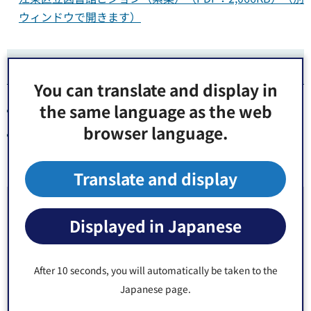
ウィンドウで開きます）
関連ページ
You can translate and display in
the same language as the web
江東区立図書館経営方針
browser language.
江東区立図書館-事業概要・計画等（外部サイトへリン
ク）（別ウィンドウで開きます）
Translate and display
お問い合わせ先
Displayed in Japanese
教育委員会事務局 江東図書館 管理係
郵便番号136-0076 東京都江東区南砂6丁目7番52号
After 10 seconds, you will automatically be taken to the
電話番号：
03-3640-3154
Japanese page.
Fax：03-3615-6668