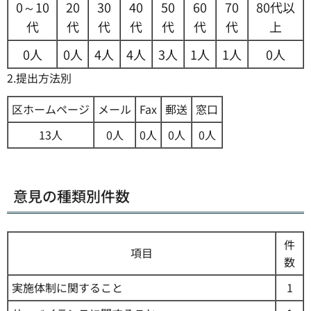
0～10
20
30
40
50
60
70
80代以
代
代
代
代
代
代
代
上
0人
0人
4人
4人
3人
1人
1人
0人
2.提出方法別
区ホームページ
メール
Fax
郵送
窓口
13人
0人
0人
0人
0人
意見の種類別件数
件
項目
数
実施体制に関すること
1