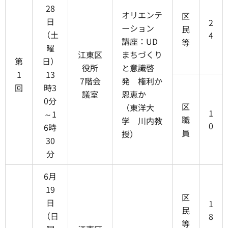
28
オリエンテ
区
日
2
ーション
民
（土
4
講座：UD
等
曜
江東区
まちづくり
第
日）
役所
と意識啓
1
13
7階会
発 権利か
回
時3
議室
恩恵か
0分
区
（東洋大
1
～1
職
学 川内教
0
6時
員
授）
30
分
6月
19
区
日
1
民
（日
8
等