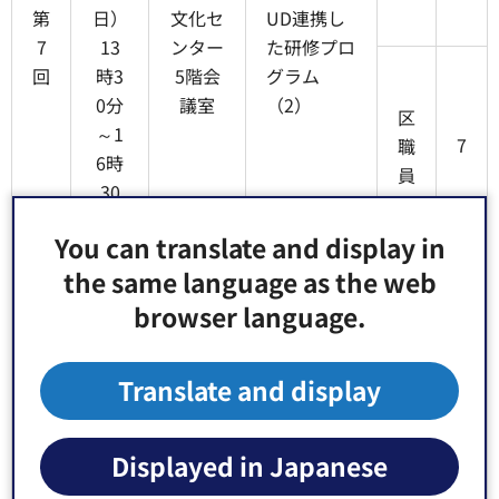
第
日）
文化セ
UD連携し
7
13
ンター
た研修プロ
回
時3
5階会
グラム
0分
議室
（2）
区
～1
7
職
6時
員
30
分
You can translate and display in
12
the same language as the web
月4
browser language.
区
日
1
民
（日
7
等
Translate and display
曜
江東区
平成28年
第
日）
役所
度ワークシ
8
13
7階会
ョップの振
Displayed in Japanese
回
時3
議室
り返り