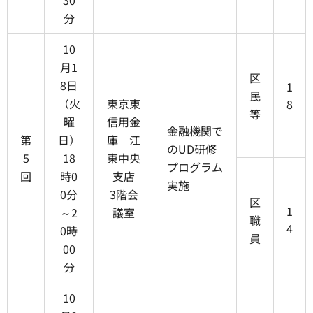
30
分
10
月1
区
8日
1
民
（火
東京東
8
等
曜
信用金
金融機関で
第
日）
庫 江
のUD研修
5
18
東中央
プログラム
回
時0
支店
実施
0分
3階会
区
1
～2
議室
職
4
0時
員
00
分
10