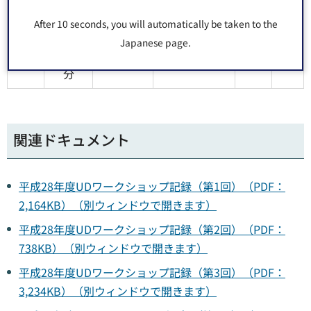
0分
区
1
～1
After 10 seconds, you will automatically be taken to the
職
2
6時
Japanese page.
員
30
分
関連ドキュメント
平成28年度UDワークショップ記録（第1回）（PDF：
2,164KB）（別ウィンドウで開きます）
平成28年度UDワークショップ記録（第2回）（PDF：
738KB）（別ウィンドウで開きます）
平成28年度UDワークショップ記録（第3回）（PDF：
3,234KB）（別ウィンドウで開きます）