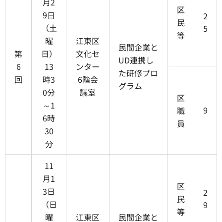
月2
区
9日
2
民
（土
5
等
曜
江東区
民間企業と
第
日）
文化セ
UD連携し
6
13
ンター
た研修プロ
回
時3
6階会
グラム
0分
議室
区
～1
9
職
6時
員
30
分
11
月1
区
3日
2
民
（日
9
等
曜
江東区
民間企業と