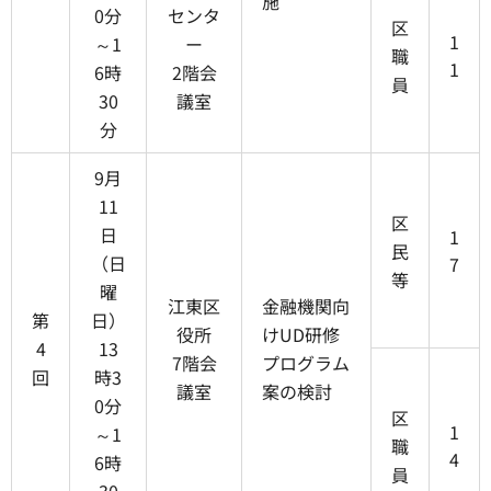
施
0分
センタ
区
1
～1
ー
職
1
6時
2階会
員
30
議室
分
9月
11
区
日
1
民
（日
7
等
曜
江東区
金融機関向
第
日）
役所
けUD研修
4
13
7階会
プログラム
回
時3
議室
案の検討
0分
区
1
～1
職
4
6時
員