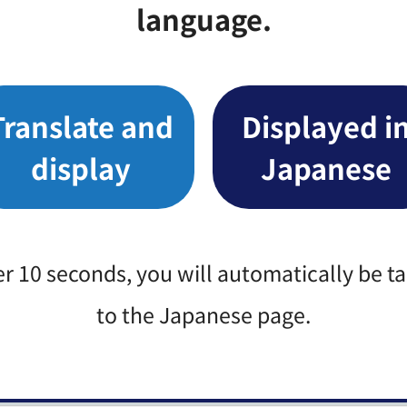
language.
Translate and
Displayed i
番1号
display
Japanese
er 10 seconds, you will automatically be t
to the Japanese page.
みなさまのご意見をお聞かせください