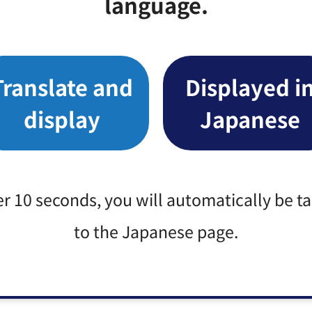
language.
Translate and
Displayed i
番1号
display
Japanese
er 10 seconds, you will automatically be t
to the Japanese page.
みなさまのご意見をお聞かせください