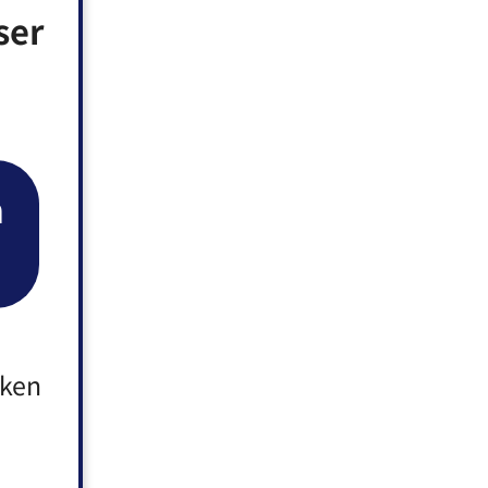
ser
n
aken