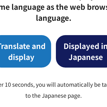
me language as the web brow
language.
Translate and
Displayed i
display
Japanese
er 10 seconds, you will automatically be t
to the Japanese page.