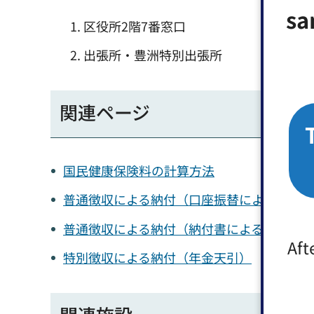
sa
区役所2階7番窓口
出張所・豊洲特別出張所
関連ページ
国民健康保険料の計算方法
普通徴収による納付（口座振替による納付）
普通徴収による納付（納付書による納付）
Aft
特別徴収による納付（年金天引）