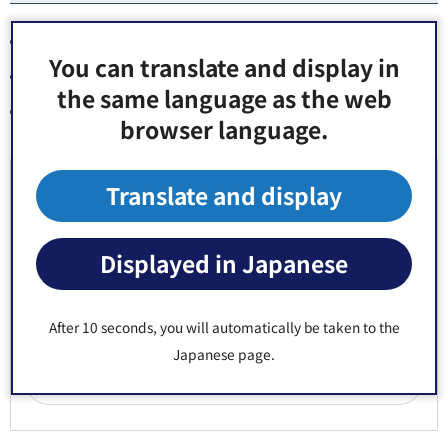
介護保険料の減免・減額制度
You can translate and display in
介護保険給付サービスの種類
the same language as the web
介護保険負担割合証の交付
browser language.
お問い合わせ先
Translate and display
福祉部 介護保険課 給付係 窓口：区役所3階2番
Displayed in Japanese
郵便番号135-8383 東京都江東区東陽4丁目11番28号
電話番号：
03-3647-9498
Fax：03-3647-9466
After 10 seconds, you will automatically be taken to the
Japanese page.