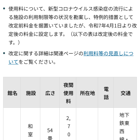
使用料について、新型コロナウイルス感染症の流行によ
る施設の利用制限等の状況を勘案し、特例的措置として
改定前料金を据置いていましたが、令和7年4月1日より改
定後の料金に設定します。（以下の表は改定後の料金で
す。）
改定に関する詳細は関連ページの
利用料等の見直しにつ
いて
をご覧ください。
夜間
電
館名
施設
広さ
使用
所在地
交通
話
料
地下
2,
鉄東
和
7
54
西
室
0
畳
線・