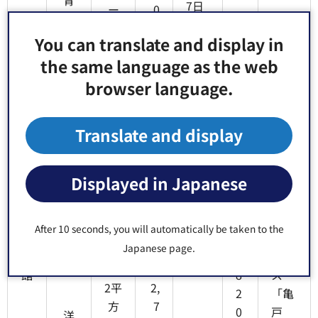
7日
ー
0
室
～）
ト
円
You can translate and display in
ル
the same language as the web
3,
browser language.
都バ
和
7
56
ス
室
5
畳
0
「亀
Translate and display
(大)
0
3
戸駅
円
-
通
Displayed in Japanese
亀
9
3
り」
和
亀戸
戸
20
0
6
徒歩
室
1丁
福
畳
0
8
4分
(小)
目2
After 10 seconds, you will automatically be taken to the
祉
円
5
JR・
4番
Japanese page.
会
-
都バ
6号
10
館
8
ス
2平
2,
2
「亀
方
7
0
戸
洋