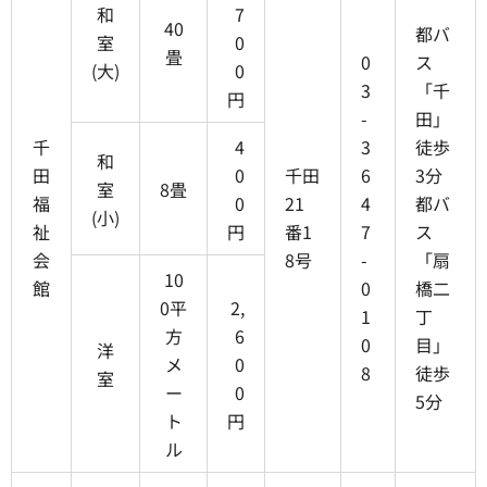
和
7
40
都バ
室
0
畳
0
ス
(大)
0
3
「千
円
-
田」
千
4
3
徒歩
和
田
0
千田
6
3分
室
8畳
福
0
21
4
都バ
(小)
祉
円
番1
7
ス
会
8号
-
「扇
10
館
0
橋二
0平
2,
1
丁
方
6
0
目」
洋
メ
0
8
徒歩
室
ー
0
5分
ト
円
ル