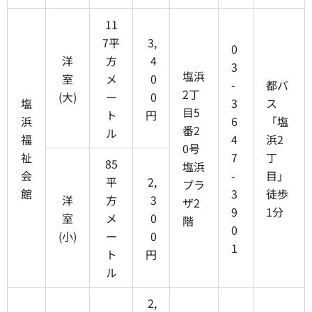
11
7平
3,
0
洋
方
4
3
塩浜
室
メ
0
-
都バ
2丁
(大)
ー
0
塩
3
ス
目5
ト
円
浜
6
「塩
番2
ル
福
4
浜2
0号
祉
7
丁
85
塩浜
会
-
目」
平
2,
プラ
館
3
徒歩
洋
方
3
ザ2
9
1分
室
メ
0
階
0
(小)
ー
0
1
ト
円
ル
2,