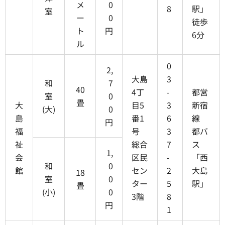
メ
0
8
駅」
室
ー
0
徒歩
ト
円
6分
ル
0
2,
大島
3
和
7
40
4丁
-
都営
室
0
畳
大
目5
3
新宿
(大)
0
島
番1
6
線
円
福
号
3
都バ
祉
総合
7
ス
1,
会
区民
-
「西
和
0
館
セン
2
大島
18
室
0
ター
5
駅」
畳
(小)
0
3階
8
円
1