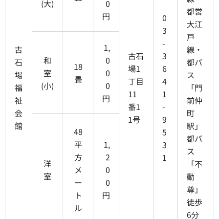
(大)
0
都営
円
0
大江
3
戸
-
1,
古
線・
古石
3
和
0
石
都バ
18
場1
6
室
0
場
ス
畳
丁目
4
(小)
0
福
「門
11
1
円
祉
前仲
番1
-
会
町
1号
9
館
駅」
48
5
都バ
平
1,
3
ス
方
2
1
洋
「不
メ
0
室
動
ー
0
尊」
ト
円
徒歩
ル
6分