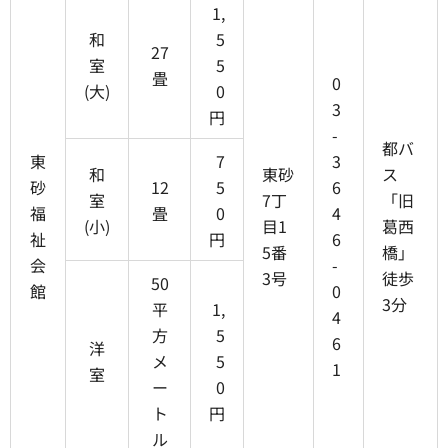
1,
和
5
27
室
5
畳
0
(大)
0
3
円
-
都バ
東
7
3
和
東砂
ス
砂
12
5
6
室
7丁
「旧
福
畳
0
4
(小)
目1
葛西
祉
円
6
5番
橋」
会
-
3号
徒歩
50
館
0
3分
平
1,
4
方
5
6
洋
メ
5
1
室
ー
0
ト
円
ル