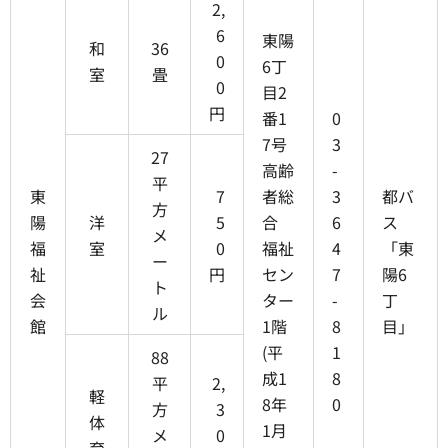
2,
6
東陽
和
36
0
6丁
室
畳
0
目2
円
番1
0
7号
3
27
高齢
-
平
東
7
者総
3
都バ
方
陽
洋
5
合
6
ス
メ
福
室
0
福祉
4
「東
ー
祉
円
セン
7
陽6
ト
会
ター
-
丁
ル
館
1階
8
目」
(平
1
88
成1
8
平
2,
軽
8年
0
方
3
体
1月
メ
0
育