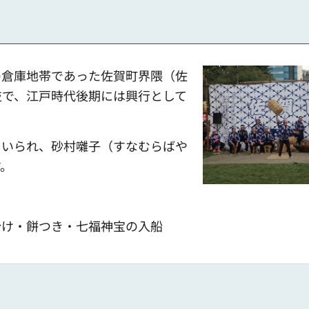
の倉庫地帯であった佐賀町界隈（佐
技で、江戸時代後期には興行として
用いられ、砂村囃子（すなむらばや
す。
分け・餅つき・七福神宝の入船