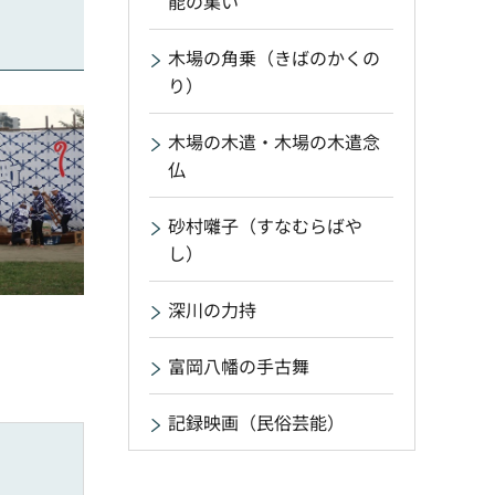
能の集い
木場の角乗（きばのかくの
り）
木場の木遣・木場の木遣念
仏
砂村囃子（すなむらばや
し）
深川の力持
富岡八幡の手古舞
記録映画（民俗芸能）