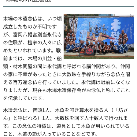
木場の木遣念仏は、いつ頃
成立したものか不明です
が、富岡八幡宮別当永代寺
の住職が、檀家の人々に広
めたといわれています。戦
前までは、木場の川並・船
頭・材木問屋の間に永代講と呼ばれる講仲間があり、仲間
の家に不幸があったときに大数珠を手繰りながら念仏を唱
える百万遍念仏を行っていました。永代講は戦前になくな
りましたが、現在も木場木遣保存会がお念仏と称してこれ
を伝承しています。
木遣念仏は、音頭1人、木魚を叩き算木を操る人（「坊さ
ん」と呼ばれる）1人、大数珠を回す人十数人で行われま
す。この念仏の特徴は、道具として木魚が用いられている
こと、木遣の節が入っていることなどです。