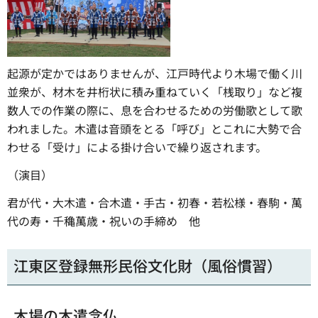
起源が定かではありませんが、江戸時代より木場で働く川
並衆が、材木を井桁状に積み重ねていく「桟取り」など複
数人での作業の際に、息を合わせるための労働歌として歌
われました。木遣は音頭をとる「呼び」とこれに大勢で合
わせる「受け」による掛け合いで繰り返されます。
（演目）
君が代・大木遣・合木遣・手古・初春・若松様・春駒・萬
代の寿・千穐萬歳・祝いの手締め 他
江東区登録無形民俗文化財（風俗慣習）
木場の木遣念仏