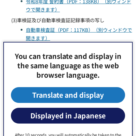
令和8年度 誓約書（PDF：138KB）（別ウィンド
ウで開きます）
(3)車検証及び自動車検査証記録事項の写し
自動車検査証（PDF：117KB）（別ウィンドウで
開きます）
自動車検査証記録事項（PDF：83KB）（別ウィ
You can translate and display in
ンドウで開きます）
the same language as the web
（注釈）納車前の場合
browser language.
車の売買契約書の写し、またはこれに準じる書類
の写しが必要
Translate and display
納車日、車のサイズが確認できる書類の写しが必
要
Displayed in Japanese
(4)口座振替依頼書(経理課管財係にてお渡しします)
(5)引落し口座確認書類の写し
（注釈）通帳やキャッシュカード等、引落し口座の
After 10 seconds, you will automatically be taken to the