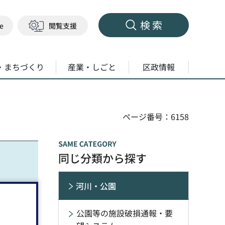
検索
ge
閲覧支援
・まちづくり
産業・しごと
区政情報
ページ番号：6158
同じ分類から探す
河川・公園
公園等の施設破損通報・要