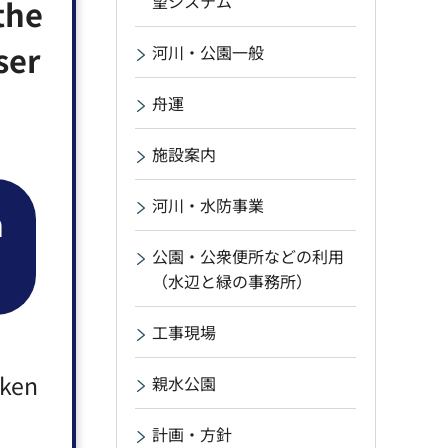
望システム
the
ser
河川・公園一般
舟運
施設案内
河川・水防事業
n
公園・公衆便所などの利用
（水辺と緑の事務所）
工事現場
aken
親水公園
計画・方針