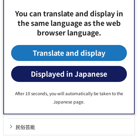
歴史資料
You can translate and display in
the same language as the web
工芸技術
browser language.
生活技術
Translate and display
史跡
Displayed in Japanese
名勝
有形民俗文化財
After 10 seconds, you will automatically be taken to the
Japanese page.
風俗慣習
民俗芸能