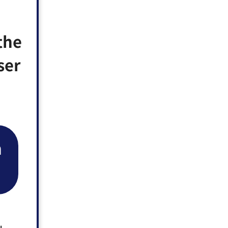
the
ser
n