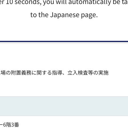
er 10 seconds, you will automatically be t
to the Japanese page.
管理
駐車場
車場の附置義務に関する指導、立入検査等の実施
ー6階3番