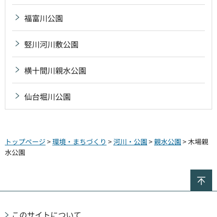
福富川公園
竪川河川敷公園
横十間川親水公園
仙台堀川公園
トップページ
>
環境・まちづくり
>
河川・公園
>
親水公園
> 木場親
水公園
ペ
このサイトについて