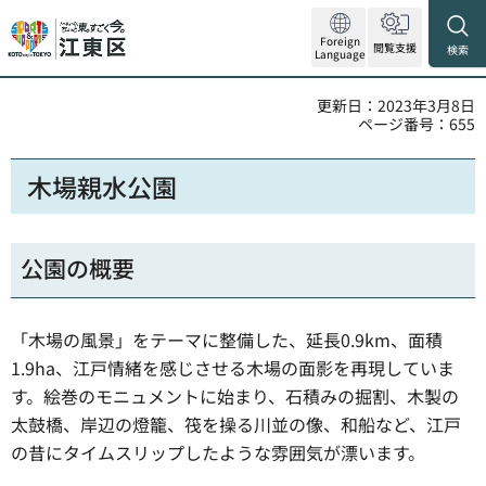
Foreign
閲覧支援
検索
Language
更新日：2023年3月8日
ページ番号：655
木場親水公園
公園の概要
「木場の風景」をテーマに整備した、延長0.9km、面積
1.9ha、江戸情緒を感じさせる木場の面影を再現していま
す。絵巻のモニュメントに始まり、石積みの掘割、木製の
太鼓橋、岸辺の燈籠、筏を操る川並の像、和船など、江戸
の昔にタイムスリップしたような雰囲気が漂います。