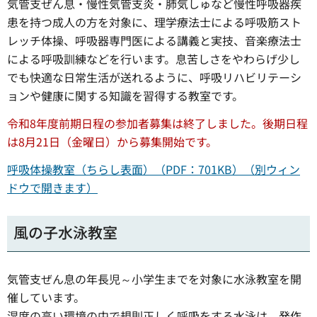
気管支ぜん息・慢性気管支炎・肺気しゅなど慢性呼吸器疾
患を持つ成人の方を対象に、理学療法士による呼吸筋スト
レッチ体操、呼吸器専門医による講義と実技、音楽療法士
による呼吸訓練などを行います。息苦しさをやわらげ少し
でも快適な日常生活が送れるように、呼吸リハビリテーシ
ョンや健康に関する知識を習得する教室です。
令和8年度前期日程の参加者募集は終了しました。後期日程
は8月21日（金曜日）から募集開始です。
呼吸体操教室（ちらし表面）（PDF：701KB）（別ウィン
ドウで開きます）
風の子水泳教室
気管支ぜん息の年長児～小学生までを対象に水泳教室を開
催しています。
湿度の高い環境の中で規則正しく呼吸をする水泳は、発作