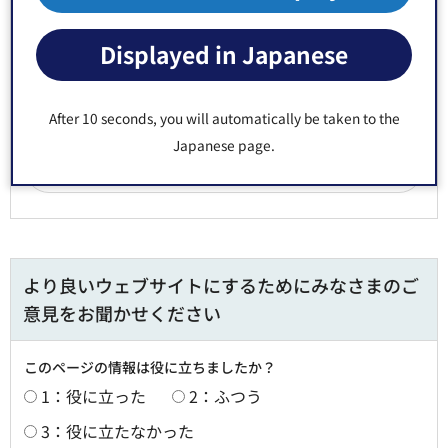
生活支援部 医療保険課 資格賦課係 窓口：区役所2階7番
Displayed in Japanese
郵便番号135-8383 東京都江東区東陽4丁目11番28号
電話番号：
03-3647-3167
・
03-3647-8520
Fax：03-3647-8443
After 10 seconds, you will automatically be taken to the
Japanese page.
より良いウェブサイトにするためにみなさまのご
意見をお聞かせください
このページの情報は役に立ちましたか？
1：役に立った
2：ふつう
3：役に立たなかった