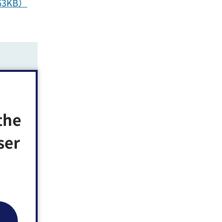
3KB）
につい
the
ser
開きます）
ス等の