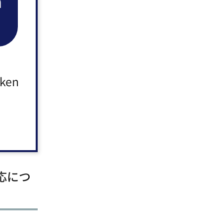
n
ィンドウで
応につ
aken
ィンドウ
応につ