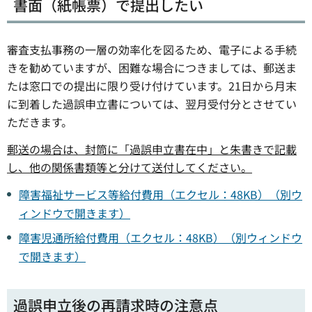
書面（紙帳票）で提出したい
審査支払事務の一層の効率化を図るため、電子による手続
きを勧めていますが、困難な場合につきましては、郵送ま
たは窓口での提出に限り受け付けています。21日から月末
に到着した過誤申立書については、翌月受付分とさせてい
ただきます。
郵送の場合は、封筒に「過誤申立書在中」と朱書きで記載
し、他の関係書類等と分けて送付してください。
障害福祉サービス等給付費用（エクセル：48KB）（別ウ
ィンドウで開きます）
障害児通所給付費用（エクセル：48KB）（別ウィンドウ
で開きます）
過誤申立後の再請求時の注意点