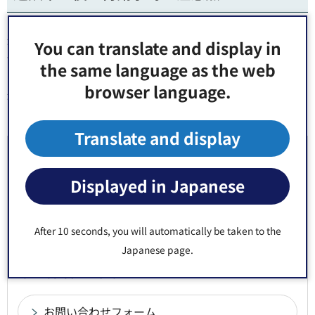
過剰に請求したものを減額して再請求する場合、マイナス
You can translate and display in
分の差額は同月請求の給付費と相殺されます。差額が給付
the same language as the web
費の総額を超えてしまった場合、不足分を実費負担、又は
browser language.
過誤処理を取り消し翌月以降に再処理する必要があるた
め、過誤申立する金額の管理には十分ご注意下さい。
Translate and display
お問い合わせ先
Displayed in Japanese
障害福祉部 障害者支援課 支援調整係 窓口：防災センタ
ー2階15番
After 10 seconds, you will automatically be taken to the
郵便番号135-8383 東京都江東区東陽4丁目11番28号
Japanese page.
電話番号：
03-3647-9507
Fax：03-3647-4910