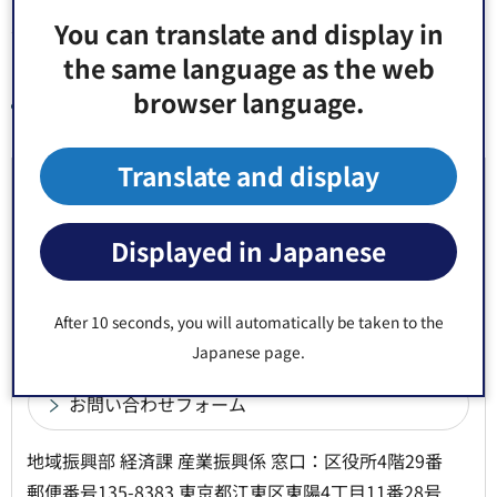
ネスサポートニュース（メールマガジン）」の受信や、経
You can translate and display in
済課で行う各種セミナーの予約をすることができるサービ
the same language as the web
スです。
browser language.
ビジネスサポートサービス
Translate and display
お問い合わせ先
Displayed in Japanese
地域振興部 経済課 融資相談係 窓口：区役所4階28番
郵便番号135-8383 東京都江東区東陽4丁目11番28号
電話番号：
03-3647-2331
After 10 seconds, you will automatically be taken to the
Fax：03-3647-8442
Japanese page.
地域振興部 経済課 産業振興係 窓口：区役所4階29番
郵便番号135-8383 東京都江東区東陽4丁目11番28号