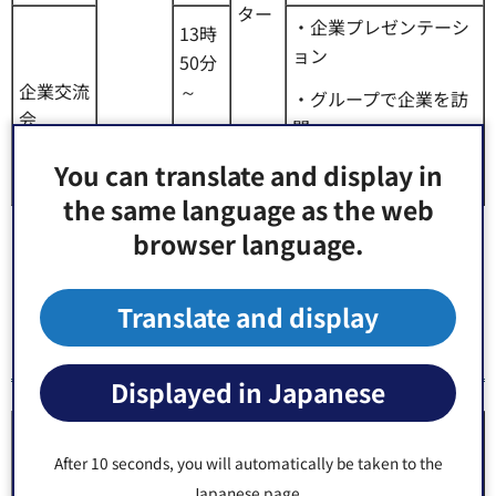
ター
・企業プレゼンテーシ
13時
ョン
50分
企業交流
～
・グループで企業を訪
会
問
16時
00分
You can translate and display in
（参加企業：3社）
the same language as the web
※江東しごとサポートセンターの利用登録及び事前申し込
browser language.
みが必要となります。
Translate and display
3.就職支援プログラム（年1回開催）
Displayed in Japanese
会
概
プログラム
日 時
場
要
After 10 seconds, you will automatically be taken to the
Japanese page.