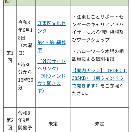
回
・江東しごとサポートセ
令和8
江東区文化セ
ンターのキャリアアドバ
年6月1
ンター
イザーによる個別相談及
8日
びワークショップ
第4・第5研修
（木曜
室
・ハローワーク木場の相
第1
日）
談員による個別相談
回
（外部サイト
9時30
へリンク）
【案内チラシ】（PDF：1,
分から
（別ウィンド
385KB）（別ウィンドウ
16時30
ウで開きま
で開きます）
をご参照く
分
す）
ださい。
令和8
第2
年9月
未定
未定
回
開催予