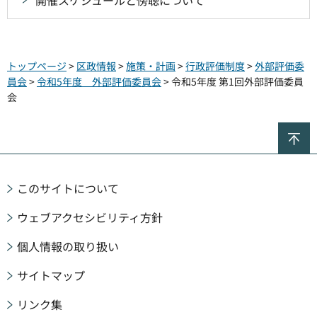
トップページ
>
区政情報
>
施策・計画
>
行政評価制度
>
外部評価委
員会
>
令和5年度 外部評価委員会
> 令和5年度 第1回外部評価委員
会
ペ
このサイトについて
ウェブアクセシビリティ方針
個人情報の取り扱い
サイトマップ
リンク集