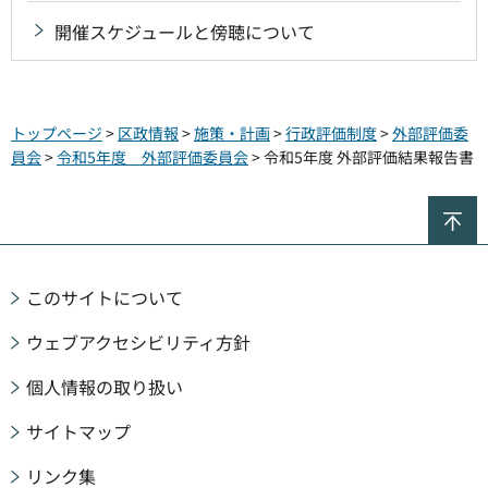
開催スケジュールと傍聴について
トップページ
>
区政情報
>
施策・計画
>
行政評価制度
>
外部評価委
員会
>
令和5年度 外部評価委員会
> 令和5年度 外部評価結果報告書
ペ
このサイトについて
ウェブアクセシビリティ方針
個人情報の取り扱い
サイトマップ
リンク集