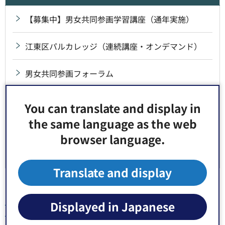
【募集中】男女共同参画学習講座（通年実施）
江東区パルカレッジ（連続講座・オンデマンド）
男女共同参画フォーラム
東京都との共催・連携事業
You can translate and display in
the same language as the web
参加者の声【男女共同参画学習講座】
browser language.
学習講座開催報告（過去の講座一覧）
Translate and display
トップページ
>
くらし・地域
>
人権・男女共同参画
>
講座・イベン
Displayed in Japanese
ト（男女共同参画と性の多様性を学ぶ）
> 男女共同参画フォーラム