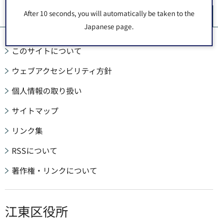
ペ
After 10 seconds, you will automatically be taken to the
Japanese page.
このサイトについて
ウェブアクセシビリティ方針
個人情報の取り扱い
サイトマップ
リンク集
RSSについて
著作権・リンクについて
江東区役所