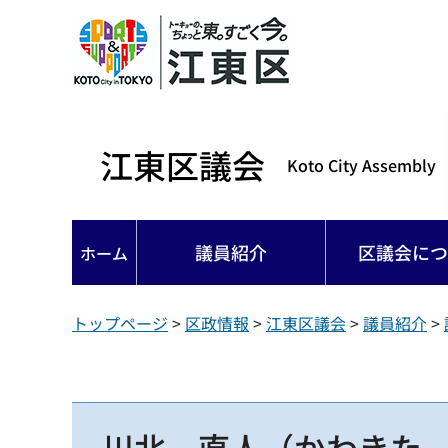
江東区議会
Koto City Assembly
議員紹介
区議会につ
ホーム
トップページ
>
区政情報
>
江東区議会
>
議員紹介
>
川北 直人（かわきた