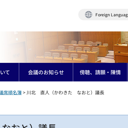
Foreign Langua
いて
会議のお知らせ
傍聴、請願・陳情
議席順名簿
> 川北 直人（かわきた なおと）議長
 なおと）議長