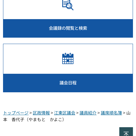
会議録の閲覧と検索
議会日程
トップページ
>
区政情報
>
江東区議会
>
議員紹介
>
議席順名簿
> 山
本 香代子（やまもと かよこ）
ペ