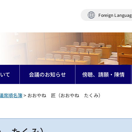
Foreign Langua
いて
会議のお知らせ
傍聴、請願・陳情
議席順名簿
> おおやね 匠（おおやね たくみ）
ね たくみ）