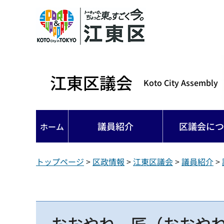
江東区議会
Koto City Assembly
議員紹介
区議会につ
ホーム
トップページ
>
区政情報
>
江東区議会
>
議員紹介
>
おおやね 匠（おおや