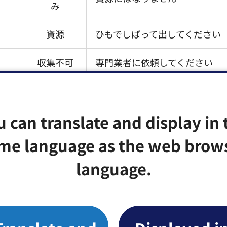
み
資源
ひもでしばって出してください
収集不可
専門業者に依頼してください
燃やさな
資源にはなりません
いごみ
u can translate and display in 
1～5枚までで1点。一まとめに
me language as the web brow
粗大ごみ
てください。
language.
粗大ごみ
燃やさな
いごみ