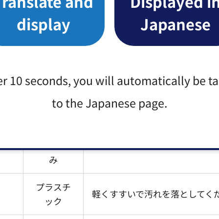
Translate and
Displayed i
display
Japanese
燃やさな
紙などに包んで「キケン」の表
いごみ
プラスチ
ック
er 10 seconds, you will automatically be t
to the Japanese page.
燃やすご
み
いる
燃やすご
み
プラスチ
軽くすすいで汚れを落としてく
ック