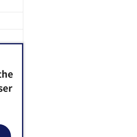
the
して出し
ser