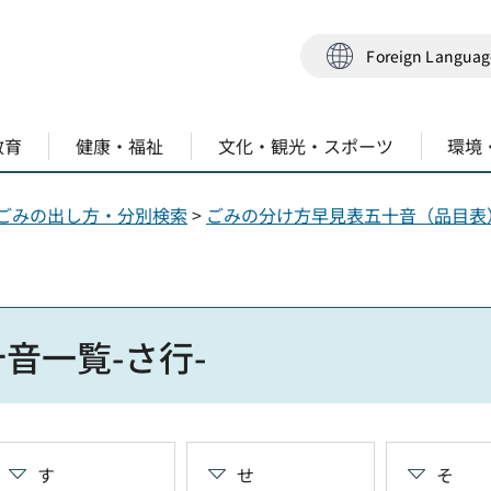
Foreign Langua
教育
健康・福祉
文化・観光・スポーツ
環境
ごみの出し方・分別検索
>
ごみの分け方早見表五十音（品目表
音一覧-さ行-
す
せ
そ