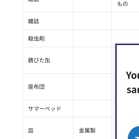
もの
雑誌
殺虫剤
錆びた缶
Yo
sa
座布団
サマーベッド
皿
金属製