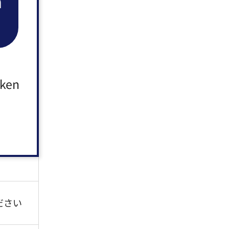
n
示を
aken
ださい