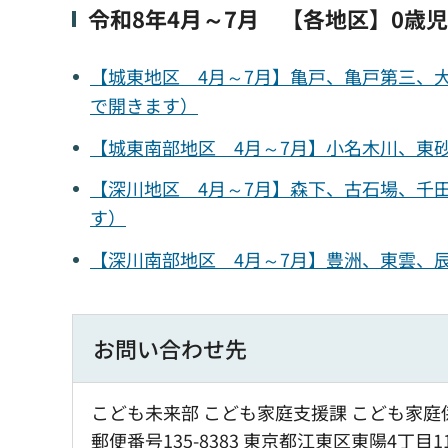
令和8年4月～7月 【各地区】0歳
【城東地区 4月～7月】亀戸、亀戸第三、大
で開きます）
【城東南部地区 4月～7月】小名木川、東砂
【深川地区 4月～7月】森下、古石場、千田
す）
【深川南部地区 4月～7月】豊洲、東雲、辰
お問い合わせ先
こども未来部 こども家庭支援課 こども家庭係
郵便番号135-8383 東京都江東区東陽4丁目1