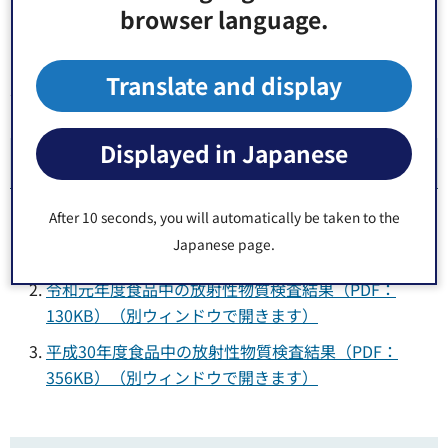
browser language.
［区立以外の保育園］保育課保育支援係：03-3647-9084
［小中学校］教育委員会学務課給食保健係：03-3647-9177
［その他測定全般に関すること］江東区保健所生活衛生課
Translate and display
食の安全係：03-3647-5812
Displayed in Japanese
関連ドキュメント
After 10 seconds, you will automatically be taken to the
令和2年度食品中の放射性物質検査結果（PDF：
Japanese page.
1,136KB）（別ウィンドウで開きます）
令和元年度食品中の放射性物質検査結果（PDF：
130KB）（別ウィンドウで開きます）
平成30年度食品中の放射性物質検査結果（PDF：
356KB）（別ウィンドウで開きます）