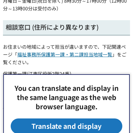
月曜日～金曜日(祝日を除く) 8時30分～17時00分（12時00
分～13時00分は受付のみ）
相談窓口 (住所により異なります)
お住まいの地域によって担当が違いますので、下記関連ペ
ージ「
福祉事務所保護第一課・第二課担当地域一覧
」をご
覧ください。
保護第一課(江東区役所2階24番）
電話 03-3647-8487
You can translate and display in
Fax 03-3647-4917
the same language as the web
メール jishi-tan1@city.koto.lg.jp
browser language.
保護第二課(総合区民センター1階)
電話 03-3637-3741
Fax 03-3683-3722
Translate and display
メール jishi-tan2@city.koto.lg.jp