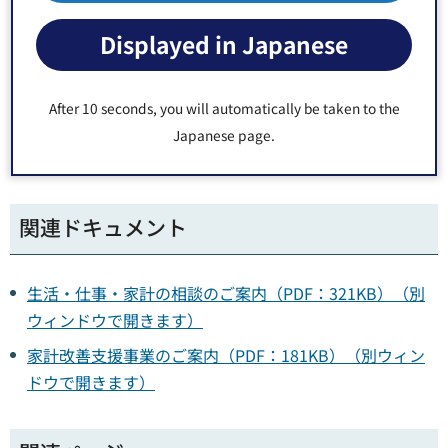
Fax・メール
の場合は、
氏名・住所・電話番号の記載
をお願
Displayed in Japanese
いします。後ほど、相談員より折返しお電話させていただ
きます。
After 10 seconds, you will automatically be taken to the
なお、
3日（年末年始・祝休日除く）を過ぎても電話がない
Japanese page.
ようでしたら、お手数ですが、再度Fax・メールをいただき
ますようお願いします。
関連ドキュメント
生活・仕事・家計の相談のご案内（PDF：321KB）（別
ウィンドウで開きます）
家計改善支援事業のご案内（PDF：181KB）（別ウィン
ドウで開きます）