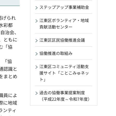
ステップアップ事業補助金
掲げられ
江東区ボランティア・地域
水彩都
貢献活動センター
・自治会、
、ともに
江東区区民協働推進会議
む「協
協働推進の取組み
、「協
江東区コミュニティ活動支
通認識と
援サイト「ことこみゅネッ
をまとめ
ト」
過去の協働事業提案制度
職員によ
（平成22年度～令和7年度）
際に地域
ランティ