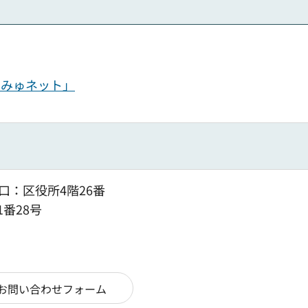
こみゅネット」
口：区役所4階26番
1番28号