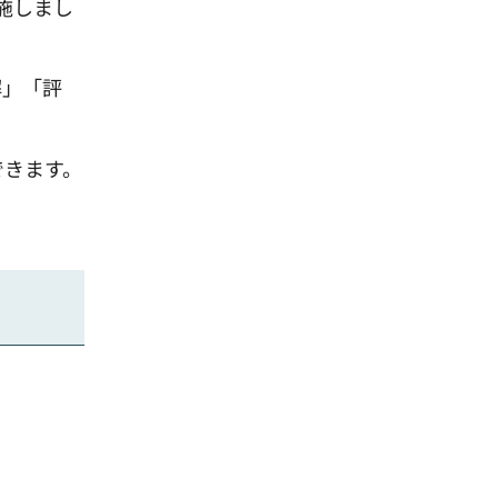
施しまし
解」「評
できます。