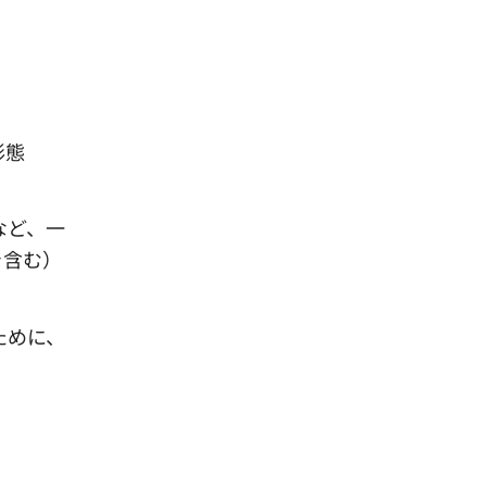
形態
など、一
を含む）
ために、