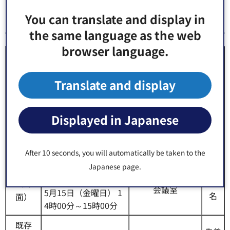
You can translate and display in
日時・会場
the same language as the web
browser language.
実施方
日時
会場
定員
法
Translate and display
新規
5月14日（木曜日） 1
1時00分～12時00分
（オン
オンライン（Micr
なし
Displayed in Japanese
osoft Teams）
ライ
5月14日（木曜日） 1
ン）
4時00分～15時00分
After 10 seconds, you will automatically be taken to the
5月15日（金曜日） 1
新規
Japanese page.
先着
1時00分～12時00分
江東区役所7階73
30
（対
会議室
5月15日（金曜日） 1
名
面）
4時00分～15時00分
既存