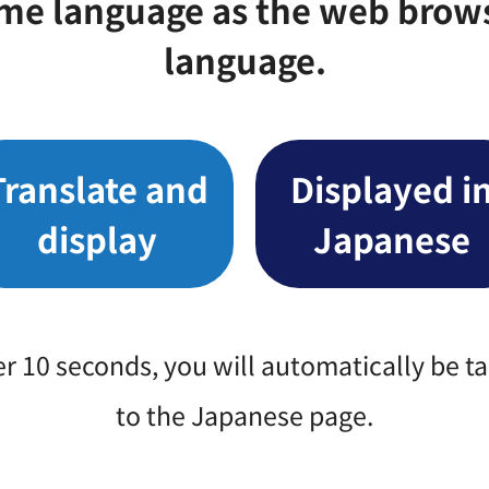
me language as the web brow
F：861KB）（別ウィンドウで開きます）
language.
：3,346KB）（別ウィンドウで開きます）
Translate and
Displayed i
区役所4階1番
display
Japanese
1番28号
er 10 seconds, you will automatically be t
to the Japanese page.