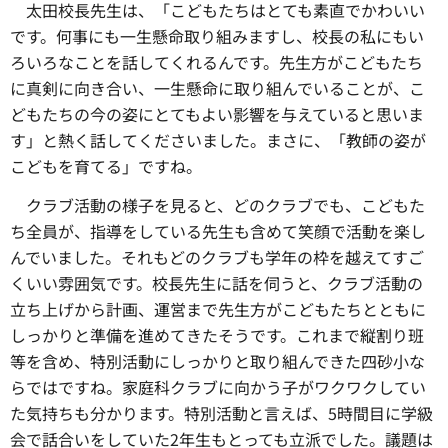
太田校長先生は、「こどもたちはとても素直でかわいい
です。何事にも一生懸命取り組みますし、校長の私にもい
ろいろなことを話してくれるんです。先生方がこどもたち
に真剣に向き合い、一生懸命に取り組んでいることが、こ
どもたちの今の姿にとてもよい影響を与えていると思いま
す」と熱く話してくださいました。まさに、「教師の姿が
こどもを育てる」ですね。
クラブ活動の様子を見ると、どのクラブでも、こどもた
ち全員が、指導をしている先生も含めて笑顔で活動を楽し
んでいました。それもどのクラブも学年の枠を越えてすご
くいい雰囲気です。校長先生に話を伺うと、クラブ活動の
立ち上げから計画、運営まで先生方がこどもたちとともに
しっかりと準備を進めてきたそうです。これまで縦割り班
等を含め、特別活動にしっかりと取り組んできた四砂小な
らではですね。家庭科クラブに向かう子がワクワクしてい
た気持ちも分かります。特別活動と言えば、5時間目に学級
会で話合いをしていた2年生もとっても立派でした。議題は