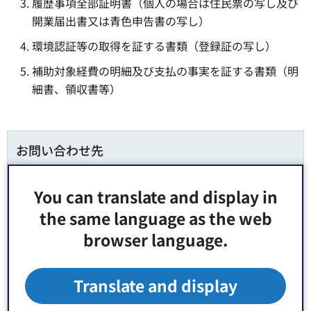
履歴事項全部証明書（個人の場合は住民票の写し及び
開業届出書又は青色申告書の写し）
環境認証等の取得を証する書類（登録証の写し）
補助対象経費の明細及び支払の事実を証する書類（明
細書、領収書等）
お問い合わせ先
地域振興部 経済課 産業振興係 窓口：区役所4階29番
You can translate and display in
郵便番号135-8383 東京都江東区東陽4丁目11番28号
the same language as the web
電話番号：
03-3647-2332
browser language.
Fax：03-3647-8442
Translate and display