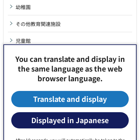
幼稚園
その他教育関連施設
児童館
You can translate and display in
区立保育園
the same language as the web
図書館
browser language.
産業・経済関連施設
Translate and display
環境・清掃関連施設
Displayed in Japanese
記念館・資料館・科学館等
After 10 seconds, you will automatically be taken to the