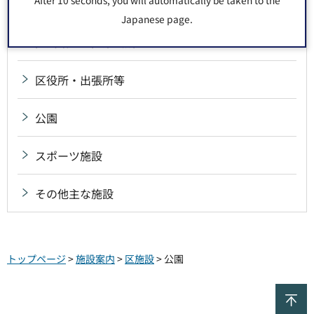
文化センター・公会堂
Japanese page.
区民館・地区集会所
区役所・出張所等
公園
スポーツ施設
その他主な施設
トップページ
>
施設案内
>
区施設
> 公園
ペ