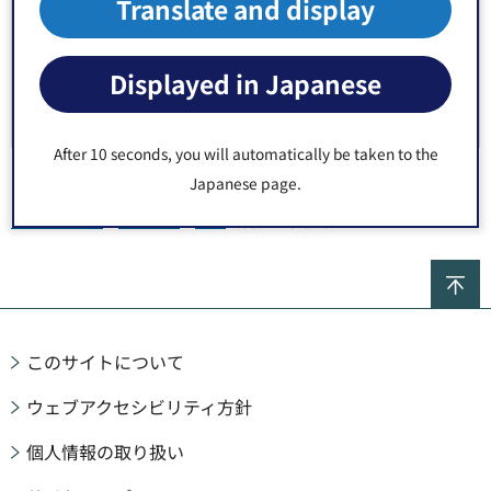
啓発
Translate and display
各種選挙結果
Displayed in Japanese
裁判員制度・検察審査会
After 10 seconds, you will automatically be taken to the
Japanese page.
トップページ
>
区政情報
>
選挙
> 各種選挙結果
ペ
このサイトについて
ウェブアクセシビリティ方針
個人情報の取り扱い