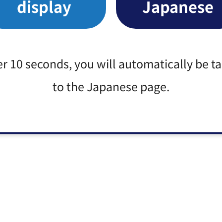
display
Japanese
er 10 seconds, you will automatically be t
to the Japanese page.