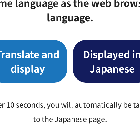
me language as the web brow
language.
Translate and
Displayed i
display
Japanese
er 10 seconds, you will automatically be t
to the Japanese page.