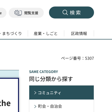
検索
ge
閲覧支援
・まちづくり
産業・しごと
区政情報
ページ番号：5307
同じ分類から探す
コミュニティ
the
町会・自治会