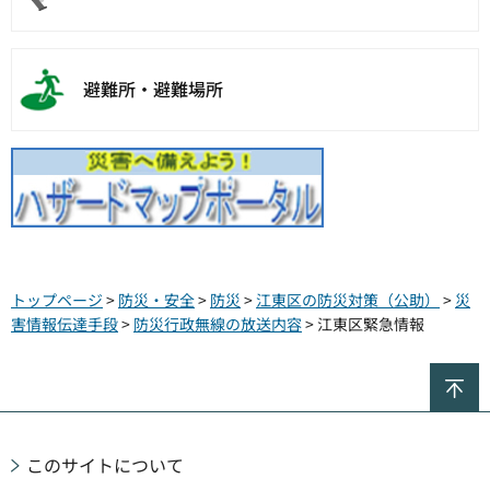
避難所・避難場所
トップページ
>
防災・安全
>
防災
>
江東区の防災対策（公助）
>
災
害情報伝達手段
>
防災行政無線の放送内容
> 江東区緊急情報
ペ
このサイトについて