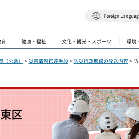
Foreign Langua
教育
健康・福祉
文化・観光・スポーツ
環境
策（公助）
>
災害情報伝達手段
>
防災行政無線の放送内容
> 