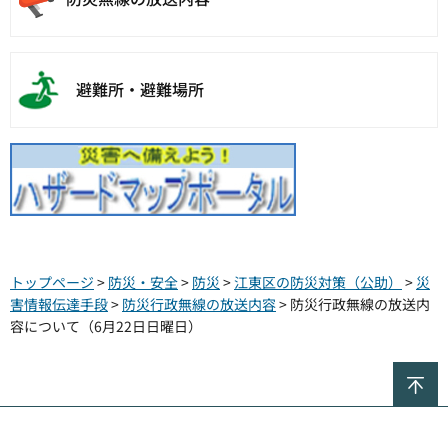
避難所・避難場所
トップページ
>
防災・安全
>
防災
>
江東区の防災対策（公助）
>
災
害情報伝達手段
>
防災行政無線の放送内容
> 防災行政無線の放送内
容について（6月22日日曜日）
ペ