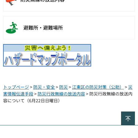
避難所・避難場所
トップページ
>
防災・安全
>
防災
>
江東区の防災対策（公助）
>
災
害情報伝達手段
>
防災行政無線の放送内容
> 防災行政無線の放送内
容について（6月22日日曜日）
ペ