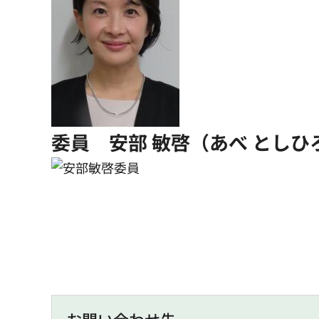
委員 安部 敏啓（あべ としひ