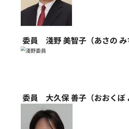
委員 淺野 美智子（あさの み
委員 大久保 善子（おおくぼ