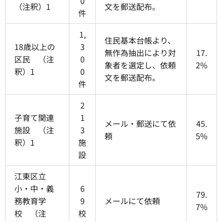
0
（注釈）1
文を郵送配布。
件
1,
住民基本台帳より、
18歳以上の
3
無作為抽出により対
17.
区民 （注
0
象者を選定し、依頼
2%
釈）1
0
文を郵送配布。
件
2
子育て関連
1
メール・郵送にて依
45.
施設 （注
3
頼
5%
釈）1
施
設
江東区立
小・中・義
6
79.
務教育学
9
メールにて依頼
7%
校 （注
校