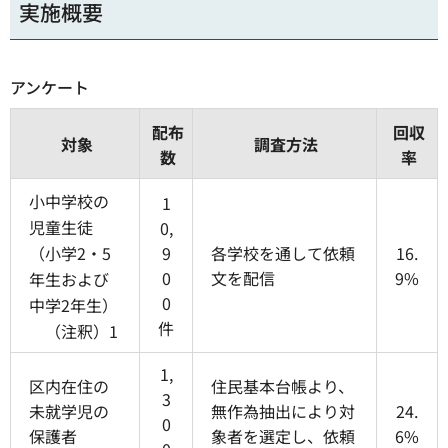
実施概要
アンケート
配布
回収
対象
調査方法
数
率
小中学校の
1
児童生徒
0,
（小学2・5
9
各学校を通して依頼
16.
0
文を配信
9%
年生および
0
中学2年生）
件
（注釈）1
1,
区内在住の
住民基本台帳より、
3
未就学児の
無作為抽出により対
24.
0
保護者
象者を選定し、依頼
6%