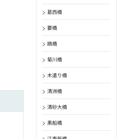
葛西橋
要橋
鴎橋
菊川橋
木遣り橋
清洲橋
清砂大橋
黒船橋
江東新橋